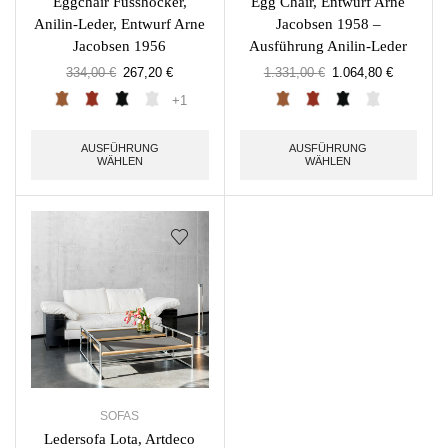
Eggchair Fusshocker,
Egg Chair, Entwurf Arne
Anilin-Leder, Entwurf Arne
Jacobsen 1958 –
Jacobsen 1956
Ausführung Anilin-Leder
334,00
€
267,20
€
1.331,00
€
1.064,80
€
+1
AUSFÜHRUNG
AUSFÜHRUNG
WÄHLEN
WÄHLEN
SOFAS
Ledersofa Lota, Artdeco