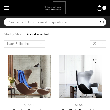
0
Start
Shop
Anilin-Leder Rot
SESSEL
SESSEL