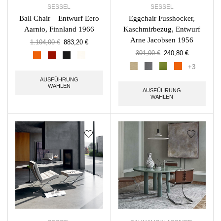
SESSEL
SESSEL
Ball Chair – Entwurf Eero
Eggchair Fusshocker,
Aarnio, Finnland 1966
Kaschmirbezug, Entwurf
Arne Jacobsen 1956
1.104,00
€
883,20
€
301,00
€
240,80
€
+3
AUSFÜHRUNG
WÄHLEN
AUSFÜHRUNG
WÄHLEN