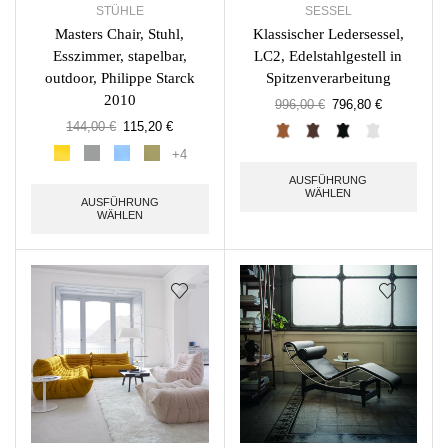
STÜHLE
SESSEL
Masters Chair, Stuhl,
Klassischer Ledersessel,
Esszimmer, stapelbar,
LC2, Edelstahlgestell in
outdoor, Philippe Starck
Spitzenverarbeitung
2010
996,00
€
796,80
€
144,00
€
115,20
€
+4
AUSFÜHRUNG
WÄHLEN
AUSFÜHRUNG
WÄHLEN