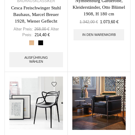
Nymbenburg Garderobe,
BAUHAUSKLASSIKER
Kleiderständer, Otto Blümel
Cesca Freischwinger Stuhl
1908, H 180 cm
Bauhaus, Marcel Breuer
1928, Wiener Geflecht
1.342,00
€
1.073,60
€
Alter Preis:
268,00
€
Alter
Preis:
214,40
€
IN DEN WARENKORB
AUSFÜHRUNG
WÄHLEN