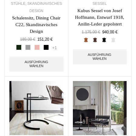
STÜHLE
,
SKANDINAVISCHES
SESSEL
Kubus Sessel von Josef
DESIGN
Hoffmann, Entwurf 1918,
Schalensitz, Dining Chair
Anilin-Leder gepolstert
C22, Skandinavisches
Design
1.175,00
€
940,00
€
189,00
€
151,20
€
+1
AUSFÜHRUNG
WÄHLEN
AUSFÜHRUNG
WÄHLEN