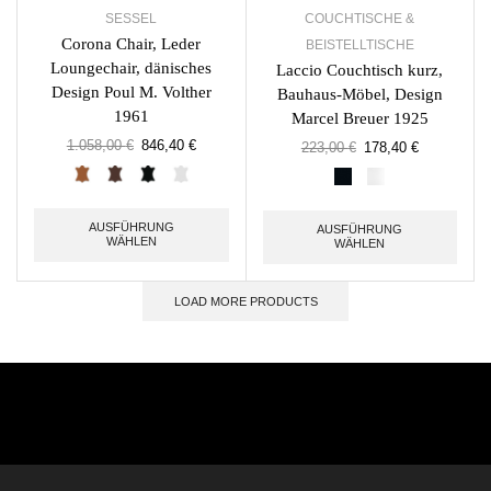
SESSEL
COUCHTISCHE &
Corona Chair, Leder
BEISTELLTISCHE
Loungechair, dänisches
Laccio Couchtisch kurz,
Design Poul M. Volther
Bauhaus-Möbel, Design
1961
Marcel Breuer 1925
1.058,00
€
846,40
€
223,00
€
178,40
€
AUSFÜHRUNG
AUSFÜHRUNG
WÄHLEN
WÄHLEN
LOAD MORE PRODUCTS