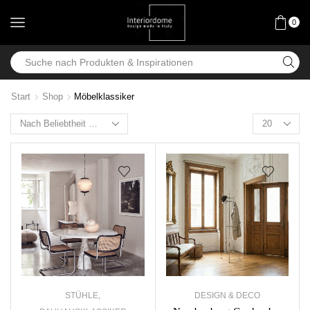
0
Start
Shop
Möbelklassiker
STÜHLE
,
DESIGN & DECO