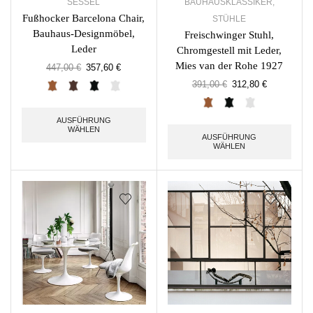
SESSEL
BAUHAUSKLASSIKER
,
Fußhocker Barcelona Chair,
STÜHLE
Bauhaus-Designmöbel,
Freischwinger Stuhl,
Leder
Chromgestell mit Leder,
Mies van der Rohe 1927
447,00
€
357,60
€
391,00
€
312,80
€
AUSFÜHRUNG
WÄHLEN
AUSFÜHRUNG
WÄHLEN