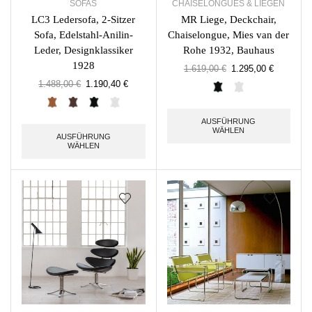
SOFAS
CHAISELONGUES & LIEGEN
LC3 Ledersofa, 2-Sitzer
MR Liege, Deckchair,
Sofa, Edelstahl-Anilin-
Chaiselongue, Mies van der
Leder, Designklassiker
Rohe 1932, Bauhaus
1928
1.619,00
€
1.295,00
€
1.488,00
€
1.190,40
€
AUSFÜHRUNG
WÄHLEN
AUSFÜHRUNG
WÄHLEN