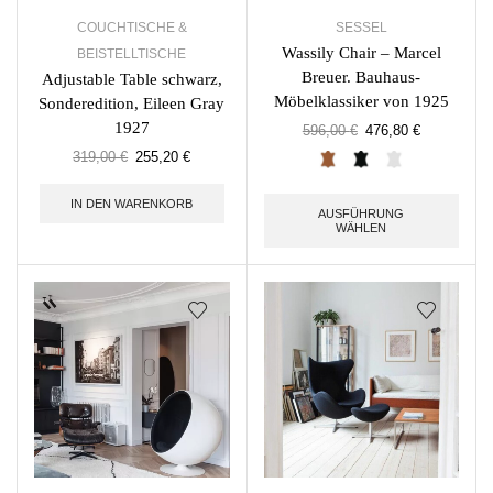
COUCHTISCHE &
SESSEL
Wassily Chair – Marcel
BEISTELLTISCHE
Breuer. Bauhaus-
Adjustable Table schwarz,
Möbelklassiker von 1925
Sonderedition, Eileen Gray
1927
596,00
€
476,80
€
319,00
€
255,20
€
IN DEN WARENKORB
AUSFÜHRUNG
WÄHLEN