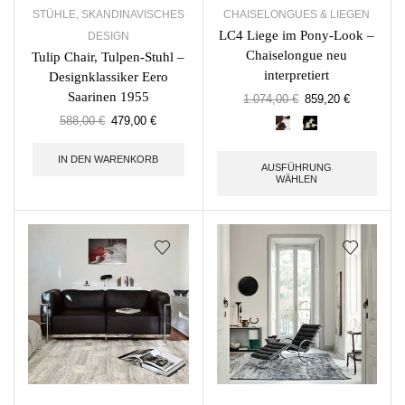
STÜHLE
,
SKANDINAVISCHES
CHAISELONGUES & LIEGEN
LC4 Liege im Pony-Look –
DESIGN
Chaiselongue neu
Tulip Chair, Tulpen-Stuhl –
interpretiert
Designklassiker Eero
Saarinen 1955
1.074,00
€
859,20
€
588,00
€
479,00
€
IN DEN WARENKORB
AUSFÜHRUNG
WÄHLEN