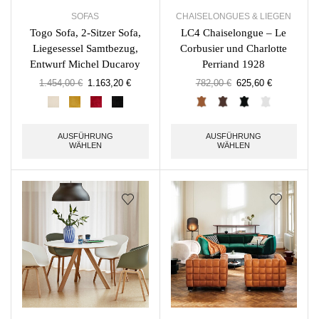
SOFAS
CHAISELONGUES & LIEGEN
Togo Sofa, 2-Sitzer Sofa,
LC4 Chaiselongue – Le
Liegesessel Samtbezug,
Corbusier und Charlotte
Entwurf Michel Ducaroy
Perriand 1928
1.454,00
€
1.163,20
€
782,00
€
625,60
€
AUSFÜHRUNG
AUSFÜHRUNG
WÄHLEN
WÄHLEN