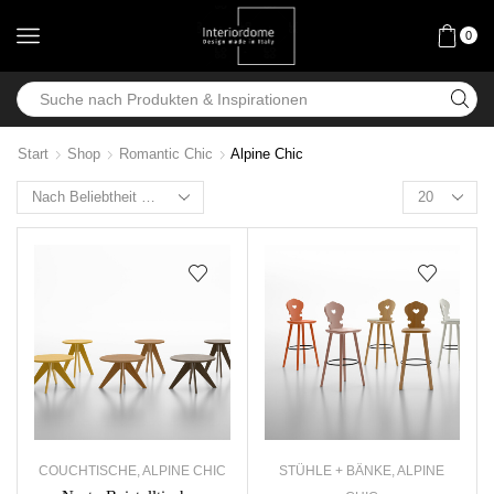
0
Start
Shop
Romantic Chic
Alpine Chic
COUCHTISCHE
,
ALPINE CHIC
STÜHLE + BÄNKE
,
ALPINE