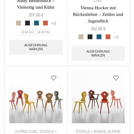
Nasty Beistelltisch –
CHIC
Vielseitig und Kühn
Vienna Hocker mit
Rückenlehne – Zeitlos und
207,00
€
Jugendlich
+3
262,00
€
Ø 60 CM
Ø 45 CM
+3
AUSFÜHRUNG
WÄHLEN
AUSFÜHRUNG
WÄHLEN
ALPINE CHIC
,
STÜHLE +
STÜHLE + BÄNKE
,
ALPINE