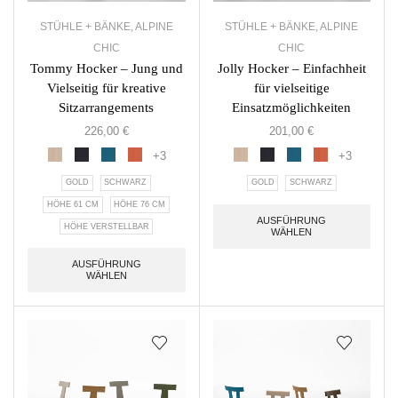
STÜHLE + BÄNKE
,
ALPINE
STÜHLE + BÄNKE
,
ALPINE
CHIC
CHIC
Tommy Hocker – Jung und
Jolly Hocker – Einfachheit
Vielseitig für kreative
für vielseitige
Sitzarrangements
Einsatzmöglichkeiten
226,00
€
201,00
€
+3
+3
GOLD
SCHWARZ
GOLD
SCHWARZ
HÖHE 61 CM
HÖHE 76 CM
AUSFÜHRUNG
HÖHE VERSTELLBAR
WÄHLEN
AUSFÜHRUNG
WÄHLEN