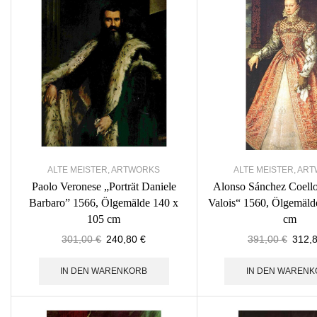
ALTE MEISTER
,
ARTWORKS
ALTE MEISTER
,
ART
Paolo Veronese „Porträt Daniele
Alonso Sánchez Coello
Barbaro” 1566, Ölgemälde 140 x
Valois“ 1560, Ölgemäld
105 cm
cm
301,00
€
240,80
€
391,00
€
312,
IN DEN WARENKORB
IN DEN WARENK