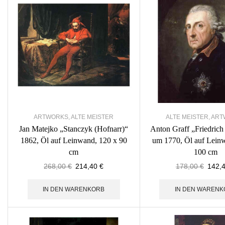
ARTWORKS
,
ALTE MEISTER
ALTE MEISTER
,
ART
Jan Matejko „Stanczyk (Hofnarr)“
Anton Graff „Friedrich
1862, Öl auf Leinwand, 120 x 90
um 1770, Öl auf Lein
cm
100 cm
268,00
€
214,40
€
178,00
€
142,
IN DEN WARENKORB
IN DEN WARENK