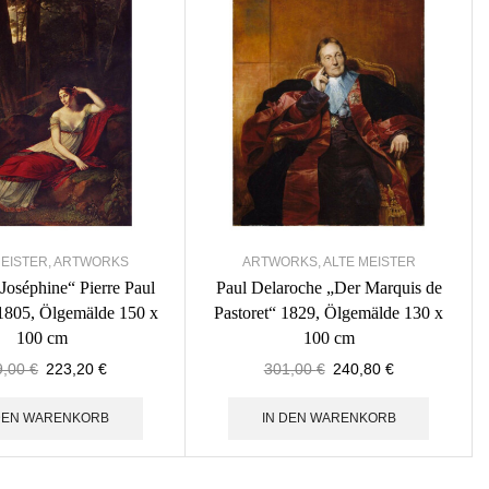
MEISTER
,
ARTWORKS
ARTWORKS
,
ALTE MEISTER
Joséphine“ Pierre Paul
Paul Delaroche „Der Marquis de
1805, Ölgemälde 150 x
Pastoret“ 1829, Ölgemälde 130 x
100 cm
100 cm
9,00
€
223,20
€
301,00
€
240,80
€
 DEN WARENKORB
IN DEN WARENKORB