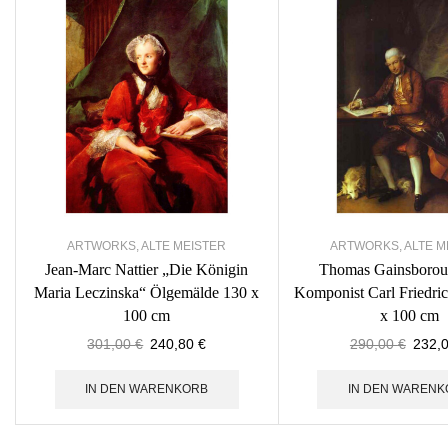
ARTWORKS
,
ALTE MEISTER
ARTWORKS
,
ALTE M
Jean-Marc Nattier „Die Königin
Thomas Gainsborou
Maria Leczinska“ Ölgemälde 130 x
Komponist Carl Friedri
100 cm
x 100 cm
301,00
€
240,80
€
290,00
€
232,
IN DEN WARENKORB
IN DEN WARENK