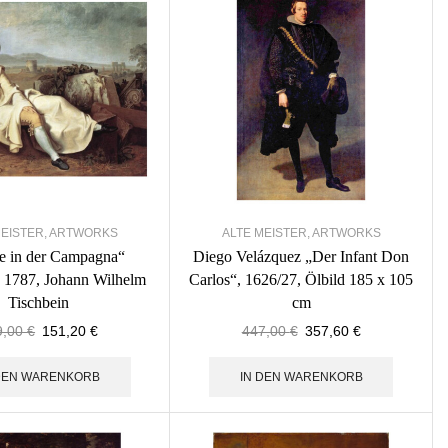
MEISTER
,
ARTWORKS
ALTE MEISTER
,
ARTWORKS
e in der Campagna“
Diego Velázquez „Der Infant Don
 1787, Johann Wilhelm
Carlos“, 1626/27, Ölbild 185 x 105
Tischbein
cm
9,00
€
151,20
€
447,00
€
357,60
€
 DEN WARENKORB
IN DEN WARENKORB