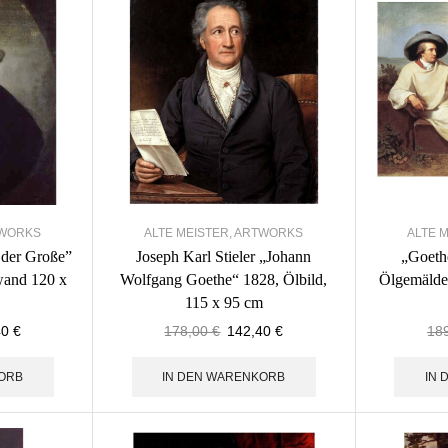
WORKS
ALTE MEISTER
,
ARTWORKS
ALTE 
 der Große”
Joseph Karl Stieler „Johann
„Goeth
wand 120 x
Wolfgang Goethe“ 1828, Ölbild,
Ölgemälde
115 x 95 cm
40
€
178,00
€
142,40
€
18
ORB
IN DEN WARENKORB
IN