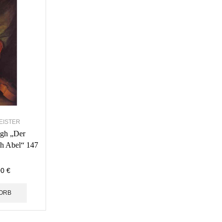
EISTER
gh „Der
ch Abel“ 147
00
€
ORB