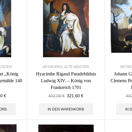
EISTER
ARTWORKS
,
ALTE MEISTER
ARTW
let „König
Hyacinthe Rigaud Paradebildnis
Johann G
emälde 140
Ludwig XIV. – König von
Clemens Pe
Frankreich 1701
60
€
402,00
€
321,60
€
40
ORB
IN DEN WARENKORB
IN