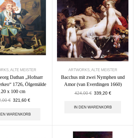
ORKS
,
ALTE MEISTER
ARTWORKS
,
ALTE MEISTER
eorg Dathan „Hofnarr
Bacchus mit zwei Nymphen und
rkeo“ 1726, Ölgemälde
Amor (van Everdingen 1660)
120 x 100 cm
424,00
€
339,20
€
2,00
€
321,60
€
IN DEN WARENKORB
 DEN WARENKORB