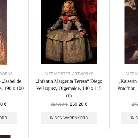
WORKS
ALTE MEISTER
,
ARTWORKS
ALTE 
 „Isabel de
„Infantin Margerita Teresa“ Diego
„Kaiserin 
e, 190 x 100
Velázquez, Ölgemälde, 140 x 115
Prud’hon 
cm
80
€
324,00
€
259,20
€
27
ORB
IN DEN WARENKORB
IN