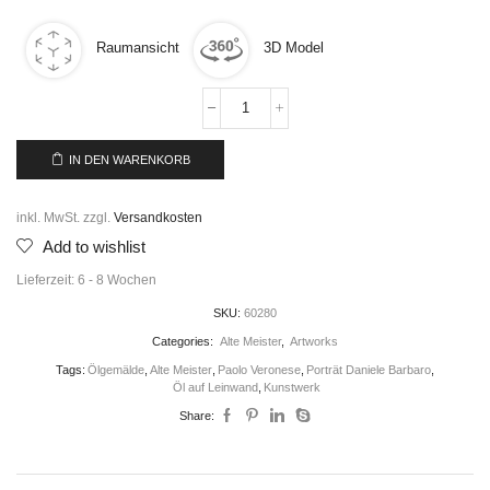
Raumansicht
3D Model
IN DEN WARENKORB
inkl. MwSt.
zzgl.
Versandkosten
Add to wishlist
Lieferzeit:
6 - 8 Wochen
SKU:
60280
Categories:
Alte Meister
,
Artworks
Tags:
Ölgemälde
,
Alte Meister
,
Paolo Veronese
,
Porträt Daniele Barbaro
,
Öl auf Leinwand
,
Kunstwerk
Share: