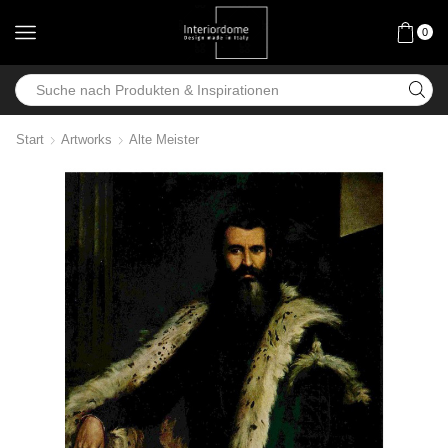
0
Start
Artworks
Alte Meister