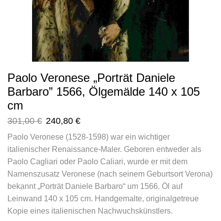
Paolo Veronese „Porträt Daniele
Barbaro” 1566, Ölgemälde 140 x 105
cm
301,00
€
240,80
€
Paolo Veronese (1528-1598) war ein wichtiger
italienischer Renaissance-Maler. Geboren entweder als
Paolo Cagliari oder Paolo Caliari, wurde er mit dem
Namenszusatz Veronese (nach seinem Geburtsort Verona)
bekannt „Porträt Daniele Barbaro“ um 1566. Öl auf
Leinwand 140 x 105 cm. Handgemalte, originalgetreue
Kopie eines italienischen Nachwuchskünstlers.