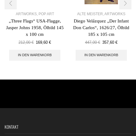
ARTWORKS
,
POP ART
ALTE MEISTER
,
ARTWORKS
„Three Flags“ USA-Flagge,
Diego Velázquez „Der Infant
Jasper Johns 1958, Ölbild 145
Don Carlos“, 1626/27, Ölbild
x 100 cm
185 x 105 cm
212,00
€
169,60
€
447,00
€
357,60
€
IN DEN WARENKORB
IN DEN WARENKORB
KONTAKT