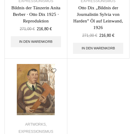
EXPRESSIONISMUS
EXPRESSIONISMUS
Bildnis der Tänzerin Anita
Otto Dix „Bildnis der
Berber · Otto Dix 1925 ·
Journalistin Sylvia von
Reproduktion
Harden” Öl auf Leinwand,
1926
271,00
€
216,80
€
271,00
€
216,80
€
IN DEN WARENKORB
IN DEN WARENKORB
ARTWORKS
,
EXPRESSIONISMUS