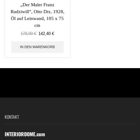
„Der Maler Franz
Radziwill”, Otto Dix, 1928,
Öl auf Leinwand, 105 x 75
cm
178,00
€
142,40
€
IN DEN WARENKORB
KONTAKT
INTERIORDOME.com