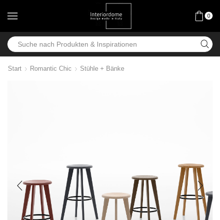
0
Start
Romantic Chic
Stühle + Bänke