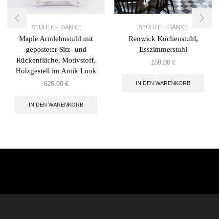
STÜHLE + BÄNKE
STÜHLE + BÄNKE
Maple Armlehnstuhl mit
Renwick Küchenstuhl,
geposteter Sitz- und
Esszimmerstuhl
Rückenfläche, Motivstoff,
159,00
€
Holzgestell im Antik Look
IN DEN WARENKORB
625,00
€
IN DEN WARENKORB