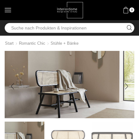
0
Start
Romantic Chic
Stühle + Bänke