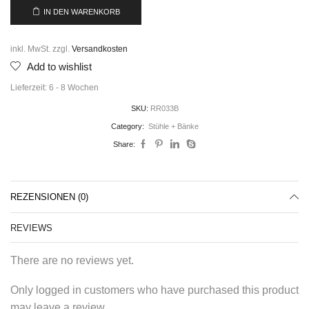
IN DEN WARENKORB
inkl. MwSt.
zzgl.
Versandkosten
Add to wishlist
Lieferzeit:
6 - 8 Wochen
SKU:
RR033B
Category:
Stühle + Bänke
Share:
REZENSIONEN (0)
REVIEWS
There are no reviews yet.
Only logged in customers who have purchased this product
may leave a review.