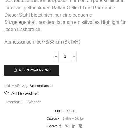
Das robuste Buchenholzgestell harmoniert perfekt mit dem
kunstvoll geflochtenen Rattan-Geflecht der Rücklehne.
Dieser Stuhl bietet nicht nur eine bequeme
Sitzgelegenheit, sondern ist auch ein stilvolles Highlight für
jeden Essbereich.
Abmessungen: 56/73/88 cm (BxTxH)
IN DEN WARENKORB
inkl. MwSt.
zzgl.
Versandkosten
Add to wishlist
Lieferzeit:
6 - 8 Wochen
SKU:
RR085B
Category:
Stühle + Bänke
Share: