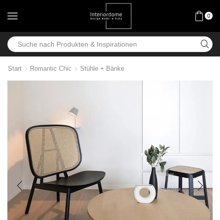
0
Start
Romantic Chic
Stühle + Bänke