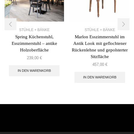
STÜHLE + BÄNKE
STÜHLE + BÄNKE
Spring Küchenstuhl,
Marlon Esszimmerstuhl im
Esszimmerstuhl – antike
Antik Look mit geflochtener
Holzoberfläche
Rückenlehne und gepolsterter
Sitzfläche
239,00
€
457,00
€
IN DEN WARENKORB
IN DEN WARENKORB