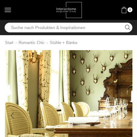
0
Start
Romantic Chic
Stühle + Bänke