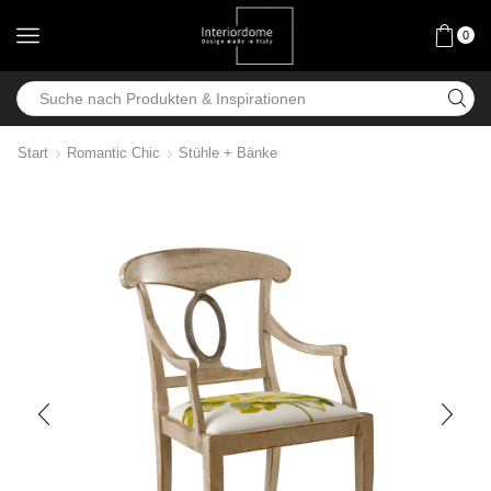
0
Start
Romantic Chic
Stühle + Bänke