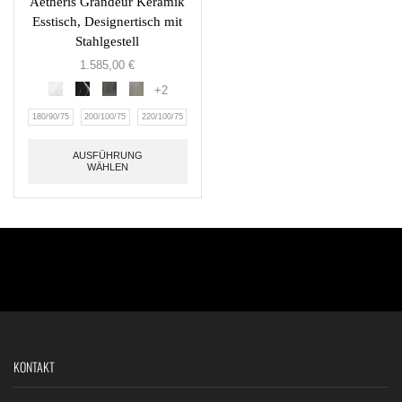
Aetheris Grandeur Keramik
Esstisch, Designertisch mit
Stahlgestell
1.585,00
€
+2
180/90/75
200/100/75
220/100/75
AUSFÜHRUNG
WÄHLEN
KONTAKT