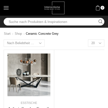
0
Start
Shop
Ceramic Concrete Grey
ESSTISCHE