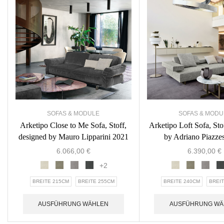
SOFAS & MODULE
SOFAS & MODU
Arketipo Close to Me Sofa, Stoff,
Arketipo Loft Sofa, Sto
designed by Mauro Lipparini 2021
by Adriano Piazze
6.066,00
€
6.390,00
€
+2
BREITE 215CM
BREITE 255CM
BREITE 240CM
BREI
AUSFÜHRUNG WÄHLEN
AUSFÜHRUNG WÄ