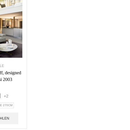
LE
ff, designed
si 2003
+2
TE 270CM
HLEN