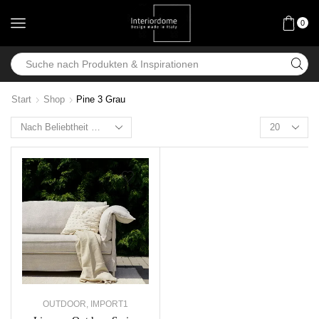
0
Start
Shop
Pine 3 Grau
OUTDOOR
,
IMPORT1