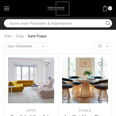
0
Start
Shop
Samt Purpur
SOFAS
STÜHLE