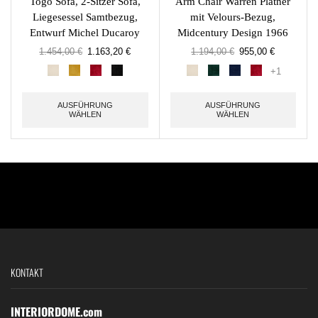
Togo Sofa, 2-Sitzer Sofa,
Arm Chair Warren Platner
Liegesessel Samtbezug,
mit Velours-Bezug,
Entwurf Michel Ducaroy
Midcentury Design 1966
1.454,00
€
1.163,20
€
1.194,00
€
955,00
€
+1
AUSFÜHRUNG
AUSFÜHRUNG
WÄHLEN
WÄHLEN
KONTAKT
INTERIORDOME.com