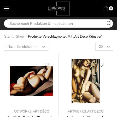
0
Start
Shop
Produkte Verschlagwortet Mit „Art Deco Künstler“
ARTWORKS
,
ART DÉCO
ARTWORKS
,
ART DÉCO