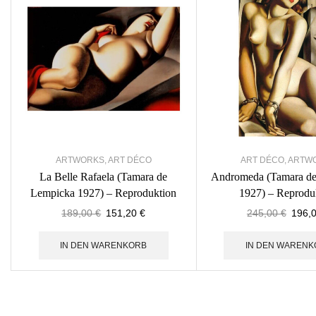
ARTWORKS
,
ART DÉCO
ART DÉCO
,
ARTW
La Belle Rafaela (Tamara de
Andromeda (Tamara de
Lempicka 1927) – Reproduktion
1927) – Reprodu
189,00
€
151,20
€
245,00
€
196,
IN DEN WARENKORB
IN DEN WARENK