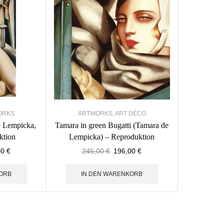
ORKS
ARTWORKS
,
ART DÉCO
 Lempicka,
Tamara in green Bugatti (Tamara de
ktion
Lempicka) – Reproduktion
00
€
245,00
€
196,00
€
ORB
IN DEN WARENKORB