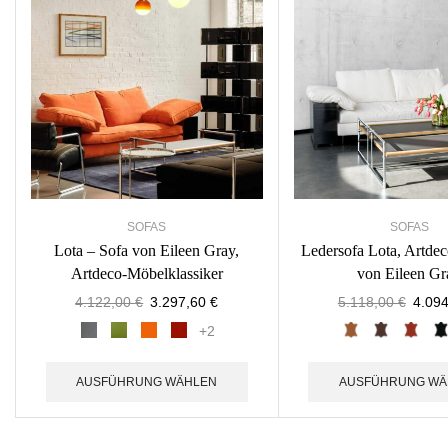
SOFAS
SOFAS
Lota – Sofa von Eileen Gray,
Ledersofa Lota, Artdec
Artdeco-Möbelklassiker
von Eileen Gr
4.122,00
€
3.297,60
€
5.118,00
€
4.09
+2
AUSFÜHRUNG WÄHLEN
AUSFÜHRUNG WÄ