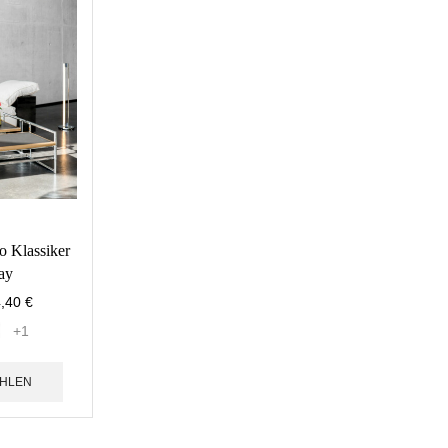
o Klassiker
ay
4,40
€
+1
HLEN