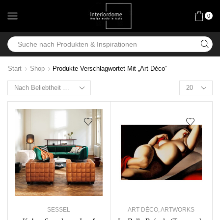
0
Start
Shop
Produkte Verschlagwortet Mit „Art Déco“
SESSEL
ART DÉCO
,
ARTWORKS