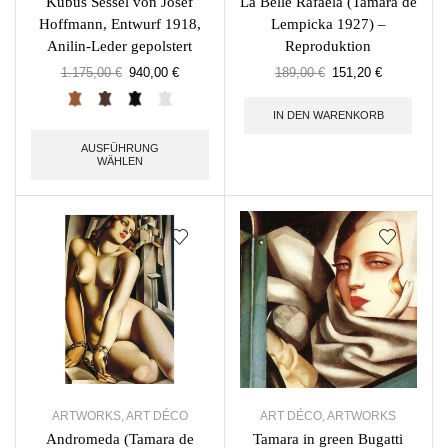
Kubus Sessel von Josef
La Belle Rafaela (Tamara de
Hoffmann, Entwurf 1918,
Lempicka 1927) –
Anilin-Leder gepolstert
Reproduktion
1.175,00
€
940,00
€
189,00
€
151,20
€
IN DEN WARENKORB
AUSFÜHRUNG
WÄHLEN
ARTWORKS
,
ART DÉCO
ART DÉCO
,
ARTWORKS
Andromeda (Tamara de
Tamara in green Bugatti