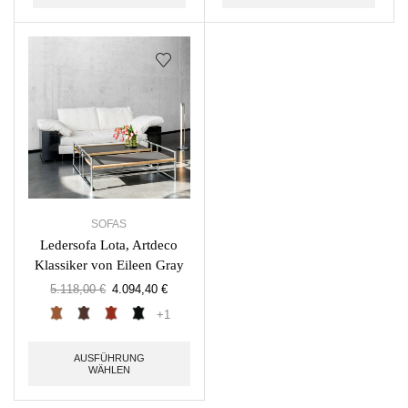
SOFAS
Ledersofa Lota, Artdeco
Klassiker von Eileen Gray
5.118,00
€
4.094,40
€
+1
AUSFÜHRUNG
WÄHLEN