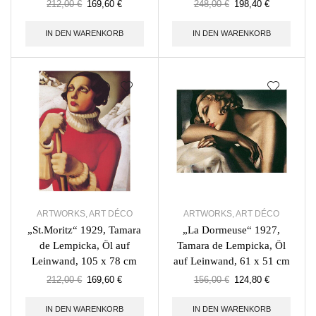
212,00
€
169,60
€
248,00
€
198,40
€
IN DEN WARENKORB
IN DEN WARENKORB
ARTWORKS
,
ART DÉCO
ARTWORKS
,
ART DÉCO
„St.Moritz“ 1929, Tamara
„La Dormeuse“ 1927,
de Lempicka, Öl auf
Tamara de Lempicka, Öl
Leinwand, 105 x 78 cm
auf Leinwand, 61 x 51 cm
212,00
€
169,60
€
156,00
€
124,80
€
IN DEN WARENKORB
IN DEN WARENKORB