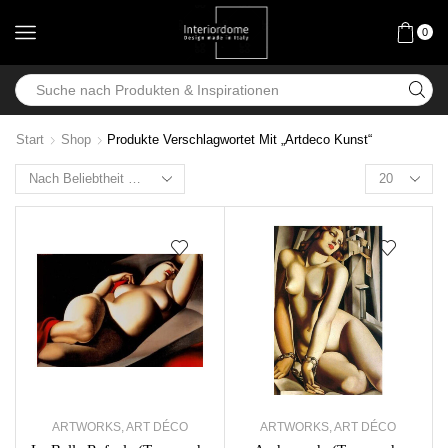
0
Start
Shop
Produkte Verschlagwortet Mit „Artdeco Kunst“
ARTWORKS
,
ART DÉCO
ARTWORKS
,
ART DÉCO