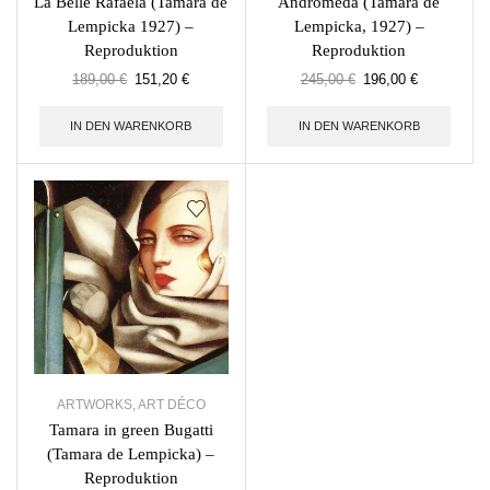
La Belle Rafaela (Tamara de
Andromeda (Tamara de
Lempicka 1927) –
Lempicka, 1927) –
Reproduktion
Reproduktion
189,00
€
151,20
€
245,00
€
196,00
€
IN DEN WARENKORB
IN DEN WARENKORB
ARTWORKS
,
ART DÉCO
Tamara in green Bugatti
(Tamara de Lempicka) –
Reproduktion