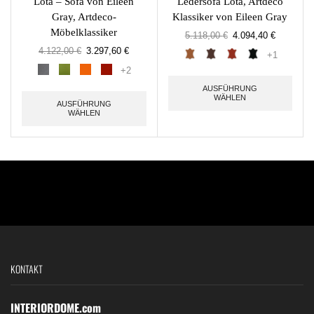
Lota – Sofa von Eileen
Ledersofa Lota, Artdeco
Gray, Artdeco-
Klassiker von Eileen Gray
Möbelklassiker
5.118,00
€
4.094,40
€
4.122,00
€
3.297,60
€
+1
+2
AUSFÜHRUNG
WÄHLEN
AUSFÜHRUNG
WÄHLEN
KONTAKT
INTERIORDOME.com