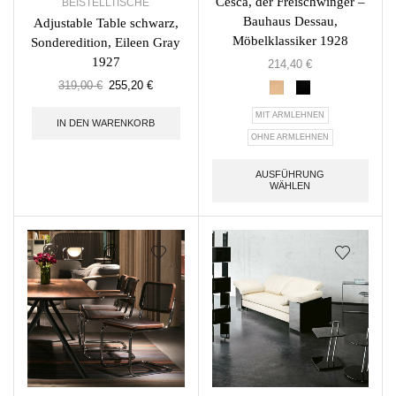
Cesca, der Freischwinger –
BEISTELLTISCHE
Bauhaus Dessau,
Adjustable Table schwarz,
Möbelklassiker 1928
Sonderedition, Eileen Gray
1927
214,40
€
319,00
€
255,20
€
MIT ARMLEHNEN
IN DEN WARENKORB
OHNE ARMLEHNEN
AUSFÜHRUNG
WÄHLEN