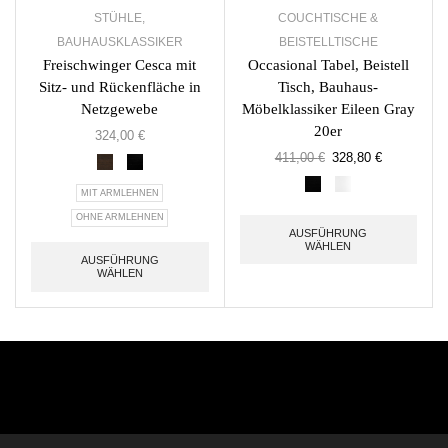
STÜHLE
,
COUCHTISCHE &
BAUHAUSKLASSIKER
BEISTELLTISCHE
Freischwinger Cesca mit
Occasional Tabel, Beistell
Sitz- und Rückenfläche in
Tisch, Bauhaus-
Netzgewebe
Möbelklassiker Eileen Gray
20er
324,00
€
411,00
€
328,80
€
MIT ARMLEHNEN
OHNE ARMLEHNEN
AUSFÜHRUNG
WÄHLEN
AUSFÜHRUNG
WÄHLEN