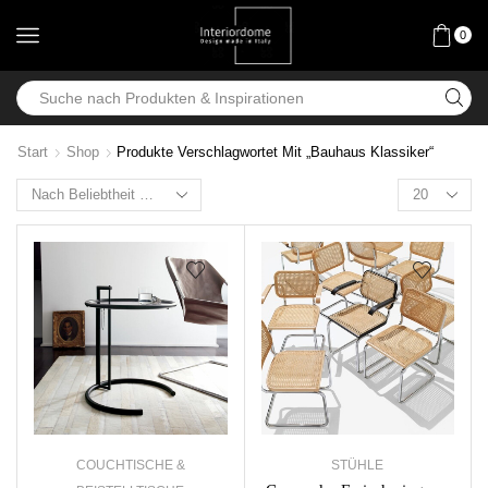
0
Start
Shop
Produkte Verschlagwortet Mit „Bauhaus Klassiker“
COUCHTISCHE &
STÜHLE