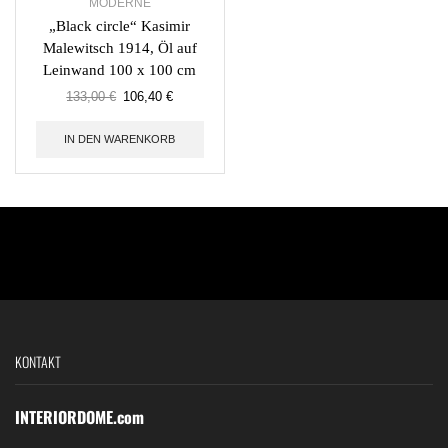
MODERNE
„Black circle“ Kasimir
Malewitsch 1914, Öl auf
Leinwand 100 x 100 cm
133,00
€
106,40
€
IN DEN WARENKORB
KONTAKT
INTERIORDOME.com