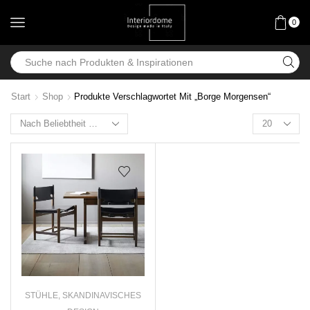
0
Start
Shop
Produkte Verschlagwortet Mit „Borge Morgensen“
STÜHLE
,
SKANDINAVISCHES