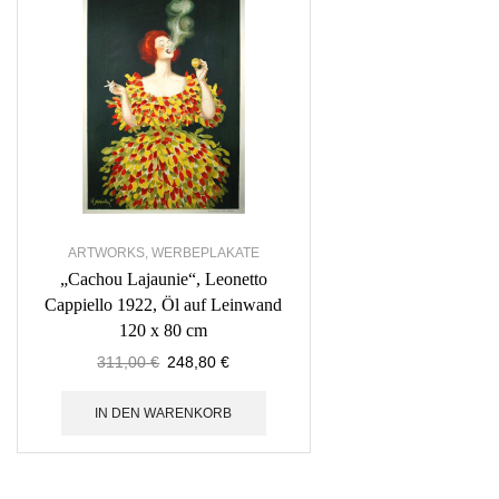
ARTWORKS
,
WERBEPLAKATE
„Cachou Lajaunie“, Leonetto
Cappiello 1922, Öl auf Leinwand
120 x 80 cm
311,00
€
248,80
€
IN DEN WARENKORB