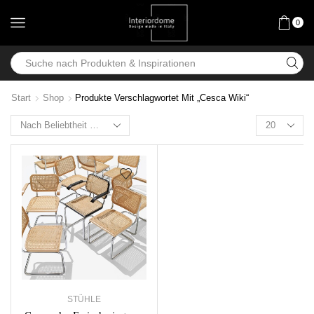
0
Start
Shop
Produkte Verschlagwortet Mit „Cesca Wiki“
STÜHLE