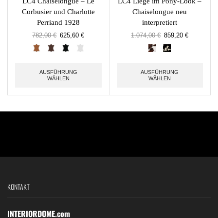
LC4 Chaiselongue – Le
LC4 Liege im Pony-Look –
Corbusier und Charlotte
Chaiselongue neu
Perriand 1928
interpretiert
782,00
€
625,60
€
1.074,00
€
859,20
€
AUSFÜHRUNG
AUSFÜHRUNG
WÄHLEN
WÄHLEN
KONTAKT
INTERIORDOME.com