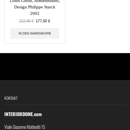
Louis Ghost, Armlehnstuhl,
Design Philippe Starck
2002
222,00
€
177,60
€
IN DEN WARENKORB
KONTAKT
INTERIORDOME.com
Viale Giacomo Matteotti 15