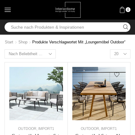
0
Start
Shop
Produkte Verschlagwortet Mit „Loungemöbel Outdoor“
OUTDOOR
,
IMPORT1
OUTDOOR
,
IMPORT1