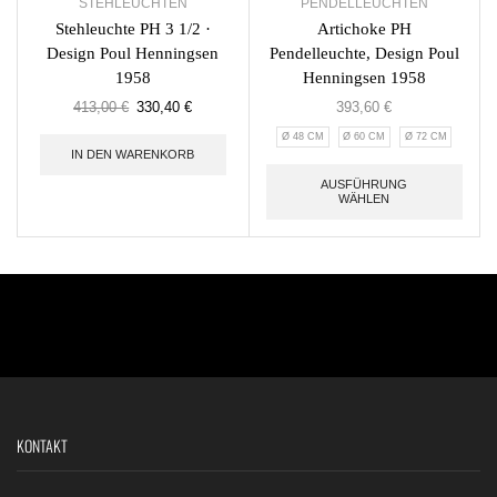
STEHLEUCHTEN
PENDELLEUCHTEN
Stehleuchte PH 3 1/2 ·
Artichoke PH
Design Poul Henningsen
Pendelleuchte, Design Poul
1958
Henningsen 1958
413,00
€
330,40
€
393,60
€
Ø 48 CM
Ø 60 CM
Ø 72 CM
IN DEN WARENKORB
AUSFÜHRUNG
WÄHLEN
KONTAKT