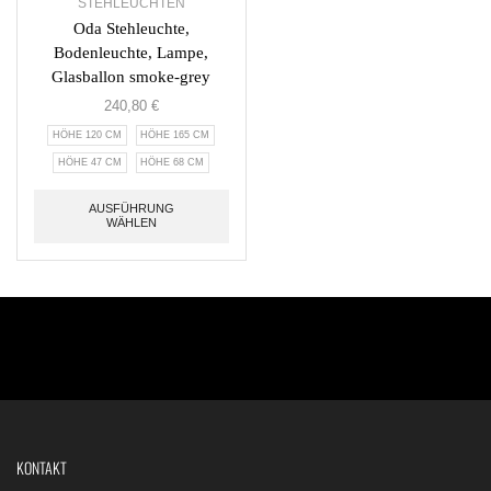
STEHLEUCHTEN
Oda Stehleuchte,
Bodenleuchte, Lampe,
Glasballon smoke-grey
240,80
€
HÖHE 120 CM
HÖHE 165 CM
HÖHE 47 CM
HÖHE 68 CM
AUSFÜHRUNG
WÄHLEN
KONTAKT