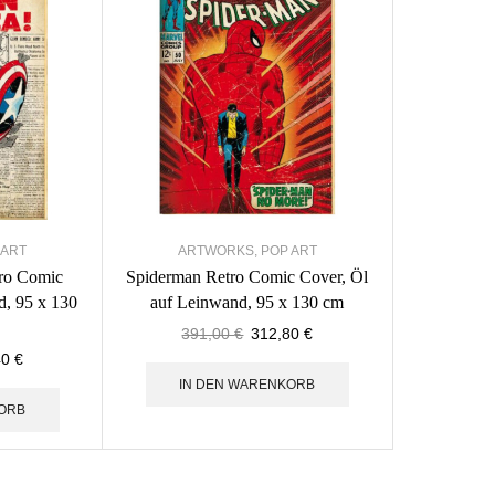
 ART
ARTWORKS
,
POP ART
tro Comic
Spiderman Retro Comic Cover, Öl
d, 95 x 130
auf Leinwand, 95 x 130 cm
391,00
€
312,80
€
40
€
IN DEN WARENKORB
ORB