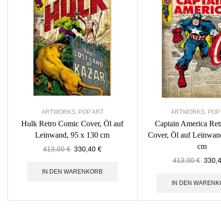
ARTWORKS
,
POP ART
ARTWORKS
,
POP
Hulk Retro Comic Cover, Öl auf
Captain America Re
Leinwand, 95 x 130 cm
Cover, Öl auf Leinwan
cm
413,00
€
330,40
€
413,00
€
330,
IN DEN WARENKORB
IN DEN WARENK