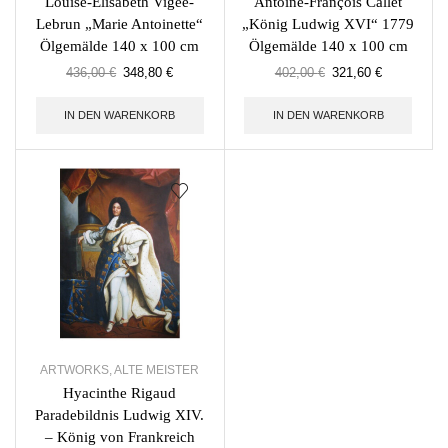
Louise-Élisabeth Vigée-
Antoine-François Callet
Lebrun „Marie Antoinette“
„König Ludwig XVI“ 1779
Ölgemälde 140 x 100 cm
Ölgemälde 140 x 100 cm
436,00
€
348,80
€
402,00
€
321,60
€
IN DEN WARENKORB
IN DEN WARENKORB
ARTWORKS
,
ALTE MEISTER
Hyacinthe Rigaud
Paradebildnis Ludwig XIV.
– König von Frankreich