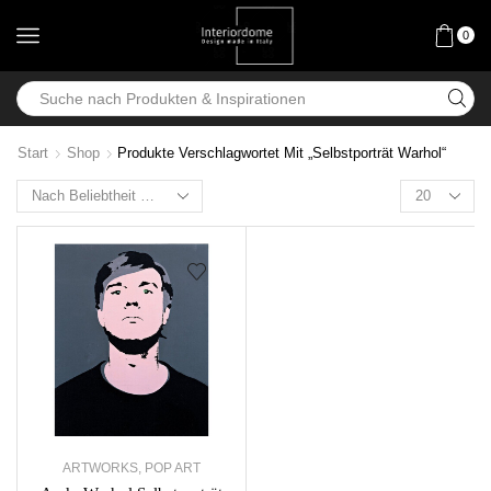
0
Start
Shop
Produkte Verschlagwortet Mit „Selbstporträt Warhol“
ARTWORKS
,
POP ART