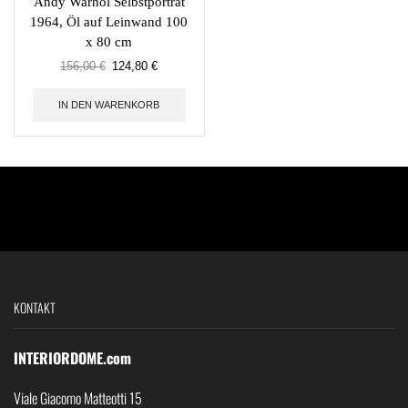
Andy Warhol Selbstporträt
1964, Öl auf Leinwand 100
x 80 cm
156,00
€
124,80
€
IN DEN WARENKORB
KONTAKT
INTERIORDOME.com
Viale Giacomo Matteotti 15