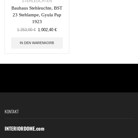
STEHLEUCHTEN
Bauhaus Stehleuchte, BST
23 Stehlampe, Gyula Pap
1923
1.253,00
€
1.002,40
€
IN DEN WARENKORB
KONTAKT
INTERIORDOME.com