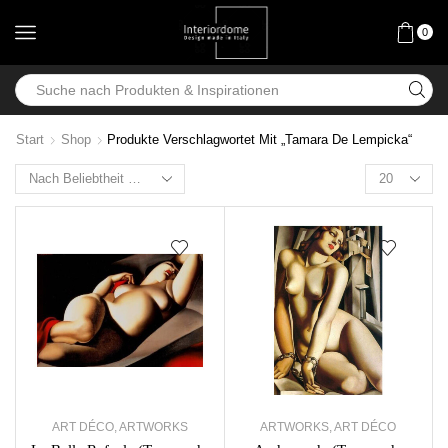
0
Start
Shop
Produkte Verschlagwortet Mit „Tamara De Lempicka“
ART DÉCO
,
ARTWORKS
ARTWORKS
,
ART DÉCO