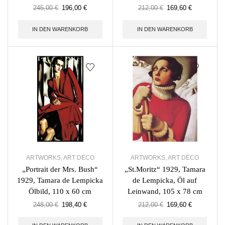
245,00
€
196,00
€
212,00
€
169,60
€
IN DEN WARENKORB
IN DEN WARENKORB
ARTWORKS
,
ART DÉCO
ARTWORKS
,
ART DÉCO
„Portrait der Mrs. Bush“
„St.Moritz“ 1929, Tamara
1929, Tamara de Lempicka
de Lempicka, Öl auf
Ölbild, 110 x 60 cm
Leinwand, 105 x 78 cm
248,00
€
198,40
€
212,00
€
169,60
€