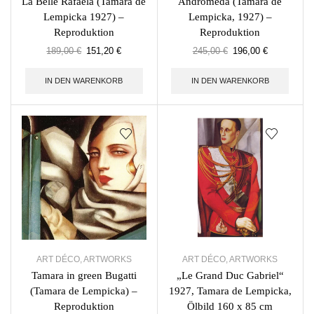
La Belle Rafaela (Tamara de
Andromeda (Tamara de
Lempicka 1927) –
Lempicka, 1927) –
Reproduktion
Reproduktion
189,00
€
151,20
€
245,00
€
196,00
€
IN DEN WARENKORB
IN DEN WARENKORB
ART DÉCO
,
ARTWORKS
ART DÉCO
,
ARTWORKS
Tamara in green Bugatti
„Le Grand Duc Gabriel“
(Tamara de Lempicka) –
1927, Tamara de Lempicka,
Reproduktion
Ölbild 160 x 85 cm