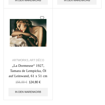
IN DEN WARENKORB
IN DEN WARENKORB
ARTWORKS
,
ART DÉCO
„La Dormeuse“ 1927,
Tamara de Lempicka, Öl
auf Leinwand, 61 x 51 cm
156,00
€
124,80
€
IN DEN WARENKORB