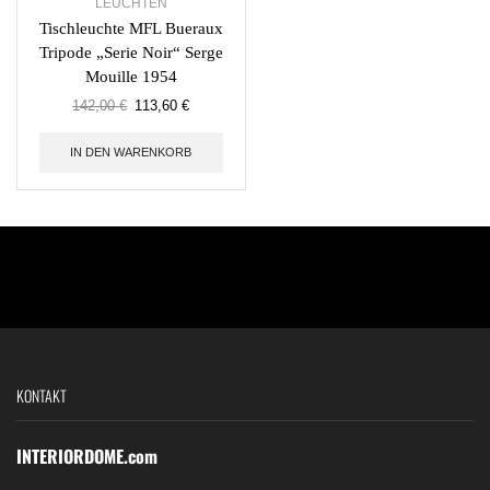
LEUCHTEN
Tischleuchte MFL Bueraux
Tripode „Serie Noir“ Serge
Mouille 1954
142,00
€
113,60
€
IN DEN WARENKORB
KONTAKT
INTERIORDOME.com