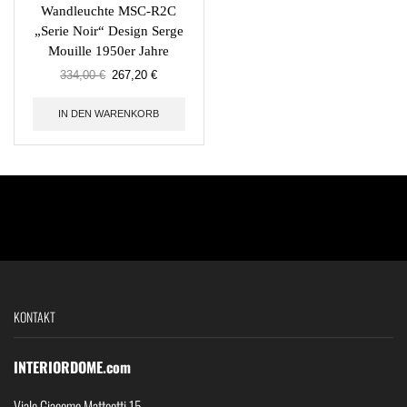
Wandleuchte MSC-R2C
„Serie Noir“ Design Serge
Mouille 1950er Jahre
334,00
€
267,20
€
IN DEN WARENKORB
KONTAKT
INTERIORDOME.com
Viale Giacomo Matteotti 15