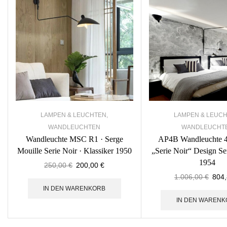
LAMPEN & LEUCHTEN
,
LAMPEN & LEUC
WANDLEUCHTEN
WANDLEUCHT
Wandleuchte MSC R1 · Serge
AP4B Wandleuchte 4
Mouille Serie Noir · Klassiker 1950
„Serie Noir“ Design Se
1954
250,00
€
200,00
€
1.006,00
€
804
IN DEN WARENKORB
IN DEN WARENK