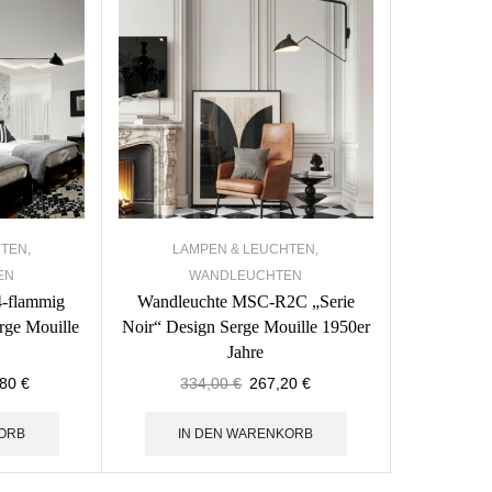
HTEN
,
LAMPEN & LEUCHTEN
,
EN
WANDLEUCHTEN
-flammig
Wandleuchte MSC-R2C „Serie
rge Mouille
Noir“ Design Serge Mouille 1950er
Jahre
,80
€
334,00
€
267,20
€
ORB
IN DEN WARENKORB