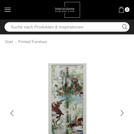
0
Start
Printed Furniture