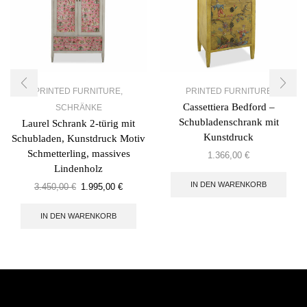
PRINTED FURNITURE
,
PRINTED FURNITURE
Cassettiera Bedford –
SCHRÄNKE
Schubladenschrank mit
Laurel Schrank 2-türig mit
Kunstdruck
Schubladen, Kunstdruck Motiv
Schmetterling, massives
1.366,00
€
Lindenholz
IN DEN WARENKORB
3.450,00
€
1.995,00
€
IN DEN WARENKORB