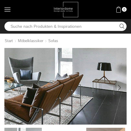
0
Start
Möbelklassiker
Sofas