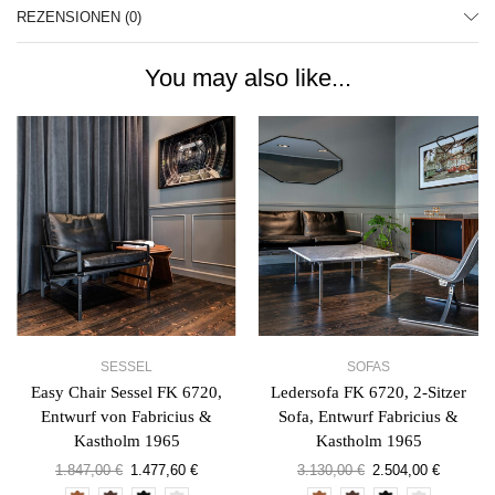
REZENSIONEN (0)
You may also like...
SESSEL
SOFAS
Easy Chair Sessel FK 6720,
Ledersofa FK 6720, 2-Sitzer
Entwurf von Fabricius &
Sofa, Entwurf Fabricius &
Kastholm 1965
Kastholm 1965
1.847,00
€
1.477,60
€
3.130,00
€
2.504,00
€