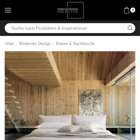
0
Start
Modernes Design
Betten & Nachttische