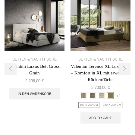
BETTEN & NACHTTISCHE
BETTEN & NACHTTISCHE
Valentini Luxus Bett Gross
Valentini Terence XL Luxusbett
Grain
– Komfort in XL mit erweiterter
Rückenfläche
2.208,00
€
3.700,00
€
IN DEN WARENKORB
+1
160 X 200 CM
180 X 200 CM
ADD TO CART