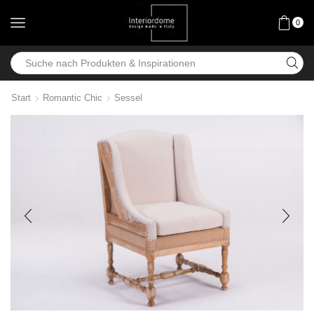
0
Start
Romantic Chic
Sessel