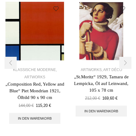
KLASSISCHE MODERNE
,
ARTWORKS
,
ART DÉCO
„St.Moritz“ 1929, Tamara de
ARTWORKS
Lempicka, Öl auf Leinwand,
„Composition Red, Yellow and
105 x 78 cm
Blue“ Piet Mondrian 1921,
Ölbild 90 x 90 cm
212,00
€
169,60
€
144,00
€
115,20
€
IN DEN WARENKORB
IN DEN WARENKORB