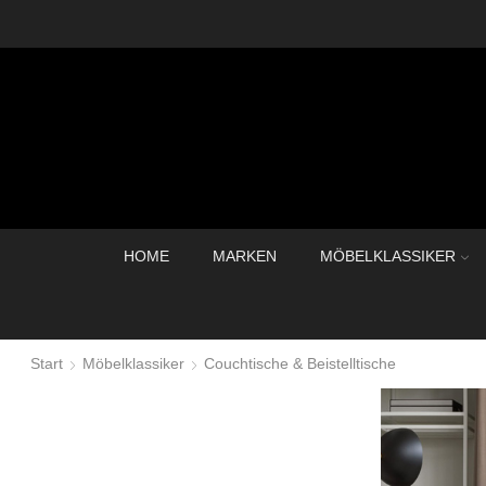
HOME
MARKEN
MÖBELKLASSIKER
Start
Möbelklassiker
Couchtische & Beistelltische