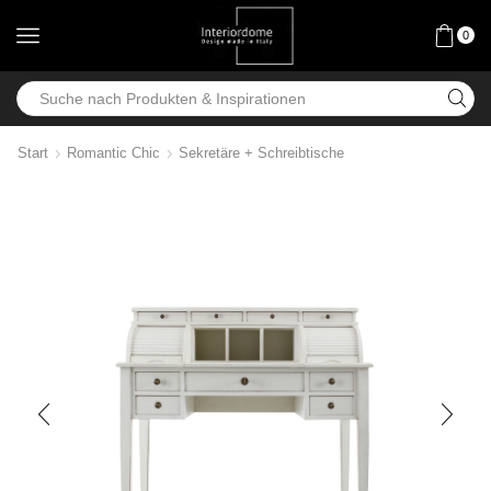
0
Start
Romantic Chic
Sekretäre + Schreibtische