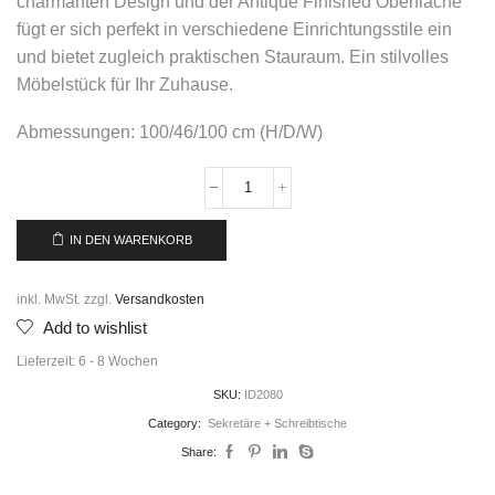
charmanten Design und der Antique Finished Oberfläche
fügt er sich perfekt in verschiedene Einrichtungsstile ein
und bietet zugleich praktischen Stauraum. Ein stilvolles
Möbelstück für Ihr Zuhause.
Abmessungen: 100/46/100 cm (H/D/W)
IN DEN WARENKORB
inkl. MwSt.
zzgl.
Versandkosten
Add to wishlist
Lieferzeit:
6 - 8 Wochen
SKU:
ID2080
Category:
Sekretäre + Schreibtische
Share: