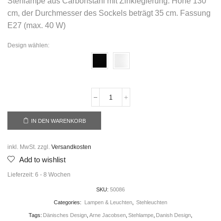
Stehlampe aus Carbonstahl mit Zinklegierung. Höhe 130
cm, der Durchmesser des Sockels beträgt 35 cm. Fassung
E27 (max. 40 W)
Design wählen:
IN DEN WARENKORB
inkl. MwSt.
zzgl.
Versandkosten
Add to wishlist
Lieferzeit:
6 - 8 Wochen
SKU:
50086
Categories:
Lampen & Leuchten
,
Stehleuchten
Tags:
Dänisches Design
,
Arne Jacobsen
,
Stehlampe
,
Danish Design
,