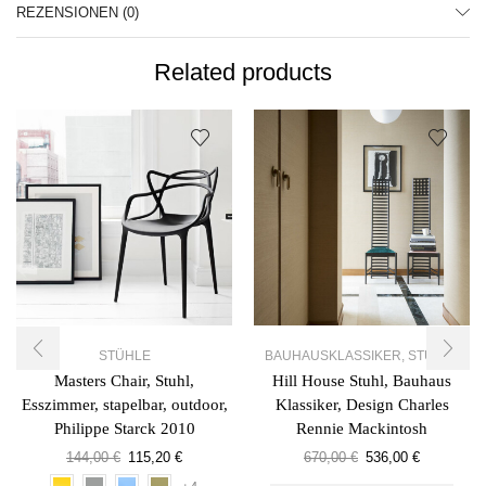
REZENSIONEN (0)
Related products
STÜHLE
BAUHAUSKLASSIKER
,
STÜHLE
Masters Chair, Stuhl,
Hill House Stuhl, Bauhaus
Esszimmer, stapelbar, outdoor,
Klassiker, Design Charles
Philippe Starck 2010
Rennie Mackintosh
144,00
€
115,20
€
670,00
€
536,00
€