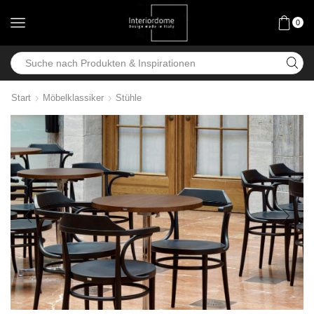
0
Start
Möbelklassiker
Stühle