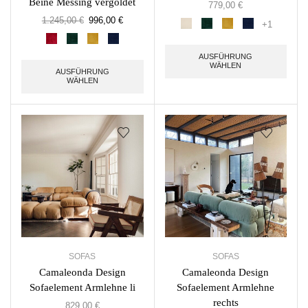
Beine Messing vergoldet
779,00
€
1.245,00
€
996,00
€
+1
AUSFÜHRUNG
WÄHLEN
AUSFÜHRUNG
WÄHLEN
SOFAS
SOFAS
Camaleonda Design
Camaleonda Design
Sofaelement Armlehne li
Sofaelement Armlehne
rechts
829,00
€