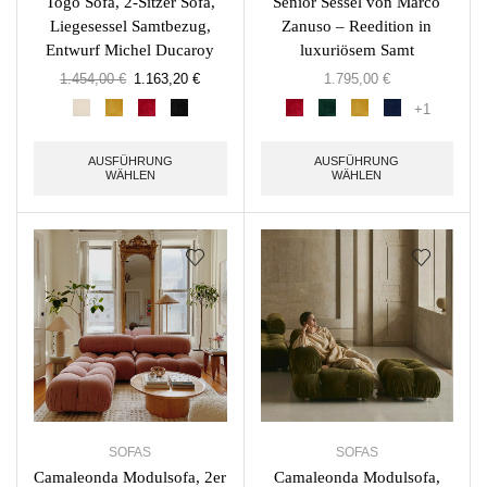
Togo Sofa, 2-Sitzer Sofa,
Senior Sessel von Marco
Liegesessel Samtbezug,
Zanuso – Reedition in
Entwurf Michel Ducaroy
luxuriösem Samt
1.454,00
€
1.163,20
€
1.795,00
€
+1
AUSFÜHRUNG
AUSFÜHRUNG
WÄHLEN
WÄHLEN
SOFAS
SOFAS
Camaleonda Modulsofa, 2er
Camaleonda Modulsofa,