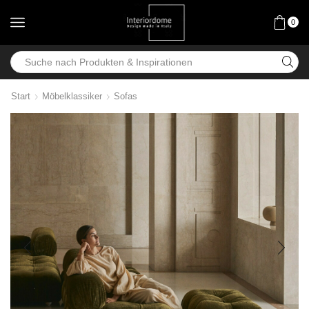
0
Start
Möbelklassiker
Sofas