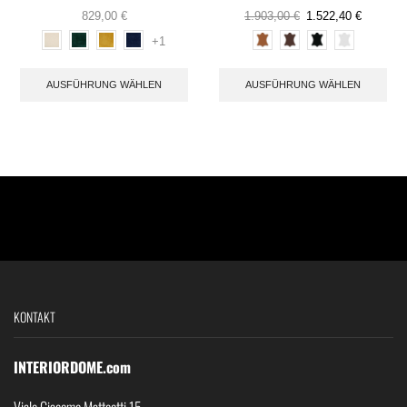
829,00
€
1.903,00
€
1.522,40
€
+1
AUSFÜHRUNG WÄHLEN
AUSFÜHRUNG WÄHLEN
KONTAKT
INTERIORDOME.com
Viale Giacomo Matteotti 15